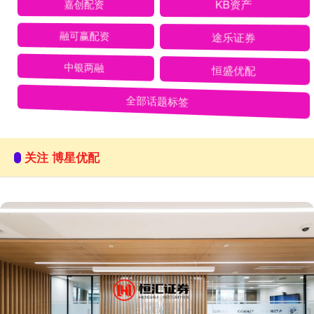
嘉创配资
KB资产
融可赢配资
途乐证券
中银两融
恒盛优配
全部话题标签
关注 博星优配