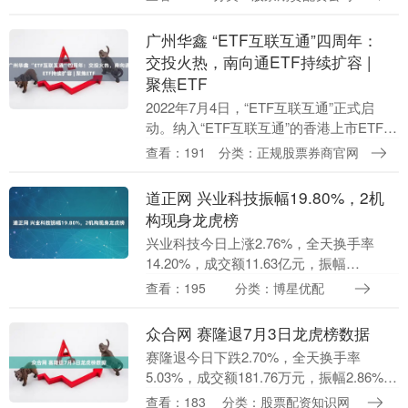
出1.27亿元，营业部席位合计净....
广州华鑫 “ETF互联互通”四周年：
交投火热，南向通ETF持续扩容 |
聚焦ETF
2022年7月4日，“ETF互联互通”正式启
动。纳入“ETF互联互通”的香港上市ETF，
被称为“南向通ETF”；纳入“ETF互联互
查看：191
分类：正规股票券商官网
通”的沪深上市ETF，被称为“....
道正网 兴业科技振幅19.80%，2机
构现身龙虎榜
兴业科技今日上涨2.76%，全天换手率
14.20%，成交额11.63亿元，振幅
19.80%。龙虎榜数据显示，机构净卖出
查看：195
分类：博星优配
2115.57万元，营业部席位合计净卖出2....
众合网 赛隆退7月3日龙虎榜数据
赛隆退今日下跌2.70%，全天换手率
5.03%，成交额181.76万元，振幅2.86%。
龙虎榜数据显示，营业部席位合计净卖出
查看：183
分类：股票配资知识网