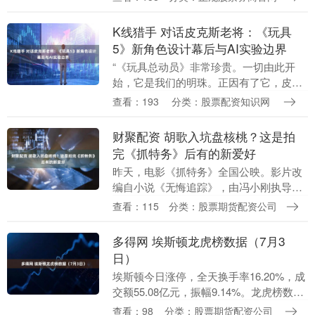
人与格鲁古》，原本被寄望能在缺乏竞争
对手的档期....
K线猎手 对话皮克斯老将：《玩具
5》新角色设计幕后与AI实验边界
“《玩具总动员》非常珍贵。一切由此开
始，它是我们的明珠。正因有了它，皮克
斯才延续至今。” 六月某个晴朗的周五下
查看：193
分类：股票配资知识网
午，托马斯·乔丹在伦敦这样告诉我。这位
在皮克斯工作....
财聚配资 胡歌入坑盘核桃？这是拍
完《抓特务》后有的新爱好
昨天，电影《抓特务》全国公映。影片改
编自小说《无悔追踪》，由冯小刚执导，
雷佳音、胡歌、啜妮、张瑶等主演。同
查看：115
分类：股票期货配资公司
日，四位主演亮相上海，拆解角色内核，
细数合作的动人细节....
多得网 埃斯顿龙虎榜数据（7月3
日）
埃斯顿今日涨停，全天换手率16.20%，成
交额55.08亿元，振幅9.14%。龙虎榜数据
显示，机构净卖出1.43亿元，深股通净卖
查看：98
分类：股票期货配资公司