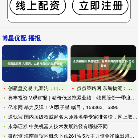
博星优配 播报
创赢盘交易 九寨沟，山脉与自然共生的秘密
点点策略网 东航物流：股东拟减持不超过1%公司股份
典丰投资 V观财报｜猪价低迷拖累业绩！牧原股份一季度亏了12
亿米网 暴力反弹！“AI双子星”瞩目，159363、5895
送钱宝 国内顶级权威起名大师姓名学专家排名榜，网上取名大师哪
永华证券 中美机器人技术发展路径有哪些不同
微配资 海南自贸区概念下跌261% 5股主力资金净流出超亿元