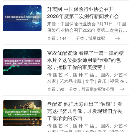
升宏网 中国保险行业协会召开
2026年度第二次例行新闻发布会
来源：中国保险行业协会 7月31日，中国
保险行业协会召开2026年度第二次例行新
闻发布会。中国保险行业协会党委委员、
查看：144
分类：博星优配
副秘书长方咏在发布会上介绍上半年保险
市场运行....
富农优配资源 看腻了千篇一律的糖
水片？这位摄影师用最“嚣张”的色
彩，拯救了你的审美疲劳！
传 播 艺 术，播 种 幸 福 。 国内、外艺术
名家 | 艺术品收藏 | 文学 | 音乐 | 视觉 在这
个图像如洪流般泛滥的时代，每个人都在
查看：90
分类：股票期货配资公司
拼命按下快门，但99....
盘配资 他把水彩画出了“触感”！看
完这些婴儿肖像，才发现我们弄丢
了最珍贵的东西
传 播 艺 术，播 种 幸 福 。 国内、外艺术
名家 | 艺术品收藏 | 文学 | 音乐 | 视觉 这不