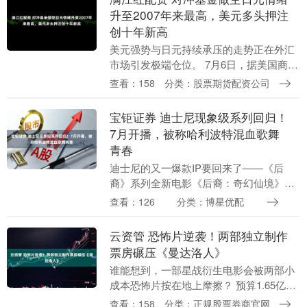
升至2007年来最高，美元多头押注
创十年新高
美元强势与日元持续承压的走势正在外汇
市场引发极端仓位。 7月6日，据美国商品
期货交易委员会（CFTC）公布的最新数
查看：158
分类：股票期货配资公司
据，截至6月30日当周，杠杆交易商持有
的日元空....
宝钜证券 迪士尼现象级系列回归！
7月开播，被称哈利波特混血歌舞
青春
迪士尼的又一爆款IP要回来了——《后
裔》系列全新电影《后裔：奇幻仙境》官
宣定档，7月16日登陆迪士尼频道，次日
查看：126
分类：博星优配
上线Disney+。 这个系列自2015年首部迪
士....
云资管 恐怖片逆袭！两部独立制作
票房碾压《曼达洛人》
谁能想到，一部星战衍生电影会被两部小
成本恐怖片按在地上摩擦？ 预算1.65亿美
元、阵亡将士纪念日周末开画的《曼达洛
查看：158
分类：正规股票券商官网