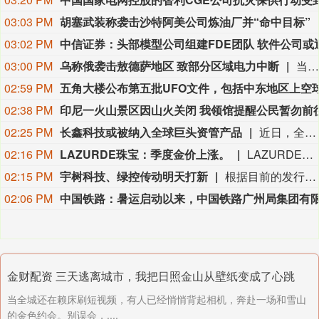
03:03 PM
胡塞武装称袭击沙特阿美公司炼油厂并“命中目标”
03:02 PM
03:00 PM
乌称俄袭击敖德萨地区 致部分区域电力中断
当地时间8月9日，敖德萨电力公司发布消息称，凌晨俄罗斯对敖德萨地区发动袭击后，当地出现停电情况，部分区域电力供应中断。目前抢修工作已开展，供电恢复作业正在推进。俄罗斯方面对此暂无回应。
02:59 PM
02:38 PM
02:25 PM
长鑫科技或被纳入全球巨头资管产品
近日，全球资产管理机构范达高级产品经理John Patrick Lee透露，美国机构投资者开始布局中国半导体，最早或于9月底将长鑫科技纳入范达旗下ETF。 范达成立于1955年，总部位于纽约，是一家由创始家族持有的全球资产管理公司，在纽约、上海、法兰克福、苏黎世、阿姆斯特丹、伦敦、悉尼等地设有办公室，旗下产品涵盖ETF、共同基金（公募基金）和专户等。其在中国拥有私募机构范达私募基金管理（上海）有限公司。 截至2026年6月30日，范达全球管理资产规模约2374亿美元。它管理着全球规模最大的半导体ETF——SMH，截至8月初，该基金总净资产约700亿美元。今年6月，范达(VanEck)在美国推出首只聚焦中国半导体的ETF——SMHC。（中国基金报）
02:16 PM
LAZURDE珠宝：季度金价上涨。
LAZURDE珠宝：季度金价上涨。
02:15 PM
宇树科技、绿控传动明天打新
根据目前的发行安排，下周有4只新股申购，科创板2只，创业板、北交所各有1只。日程安排上，周一（8月10日）可申购科创板新股宇树科技、创业板新股绿控传动、北交所新股双英集团，周五（8月14日）可申购科创板新股高凯技术。
02:06 PM
金财配资 三天逃离城市，我把日照金山从壁纸变成了心跳
当全城还在赖床刷短视频，有人已经悄悄背起相机，奔赴一场和雪山
的金色约会。别误会，....