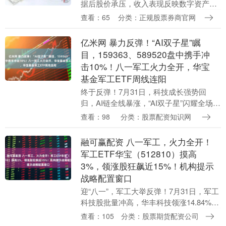
据后股价承压，收入表现反映数字资产交
易活跃度仍有明显波动。高汇平台表示，
查看：65
分类：正规股票券商官网
最新变化说明市场正在重新评估基本面、
资金成本与风险....
亿米网 暴力反弹！“AI双子星”瞩
目，159363、589520盘中携手冲
击10%！八一军工火力全开，华宝
基金军工ETF周线连阳
终于反弹！7月31日，科技成长强势回
归，AI链全线暴涨，“AI双子星”闪耀全场
——创业板人工智能ETF华宝
查看：98
分类：股票配资知识网
（159363）、科创人工智能ETF华宝
（589520....
融可赢配资 八一军工，火力全开！
军工ETF华宝（512810）摸高
3%，领涨股狂飙近15%！机构提示
战略配置窗口
迎“八一”，军工大举反弹！7月31日，军工
科技股批量冲高，华丰科技领涨14.84%，
航天电器涨7.47%，海兰信、建设工业、
查看：105
分类：股票期货配资公司
东土科技等多股涨超6%。 军工核心资....