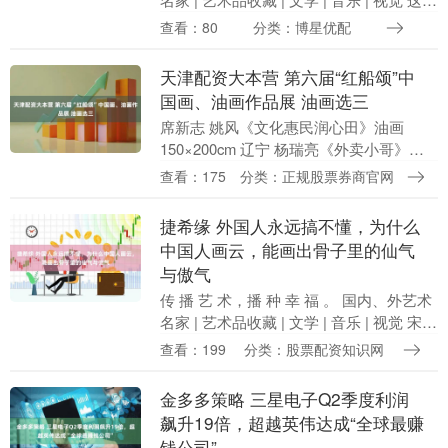
是照片，是水彩！他只用一管颜料，就戳
查看：80
分类：博星优配
穿了成年人的硬壳 先....
天津配资大本营 第六届“红船颂”中
国画、油画作品展 油画选三
席新志 姚风《文化惠民润心田》油画
150×200cm 辽宁 杨瑞亮《外卖小哥》油
画 河北 熊长江 《热土》江西 油画
查看：175
分类：正规股票券商官网
150cm×180cm 李罗 《丝路系列....
捷希缘 外国人永远搞不懂，为什么
中国人画云，能画出骨子里的仙气
与傲气
传 播 艺 术，播 种 幸 福 。 国内、外艺术
名家 | 艺术品收藏 | 文学 | 音乐 | 视觉 宋
米芾《云山图 》 宋 米芾《云起楼图》 宋
查看：199
分类：股票配资知识网
米芾 《春山....
金多多策略 三星电子Q2季度利润
飙升19倍，超越英伟达成“全球最赚
钱公司”