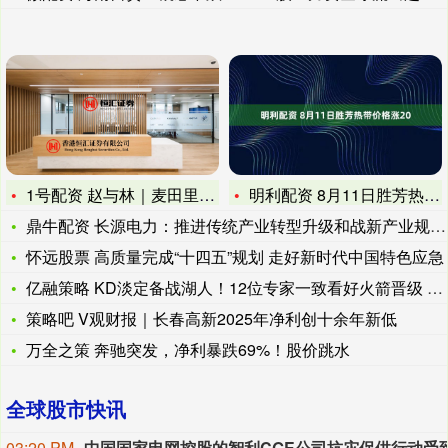
1号配资 赵与林｜麦田里的数据守望者
明利配资 8月11日胜芳热带价格涨20
鼎牛配资 长源电力：推进传统产业转型升级和战新产业规模质量发
怀远股票 高质量完成“十四五”规划 走好新时代中国特色应急
亿融策略 KD淡定备战湖人！12位专家一致看好火箭晋级 休媒
策略吧 V观财报｜长春高新2025年净利创十余年新低
万全之策 奔驰突发，净利暴跌69%！股价跳水
全球股市快讯
03:20 PM