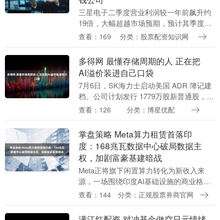
三星电子二季度营业利润较一年前飙升约
19倍，大幅超越市场预期，预计其季度营
业利润将位居全球最高。 北京时间周二，
查看：169
分类：股票配资知识网
三星在初步业绩报告中披露，今年4至6月
营业利润预....
多得网 最懂存储周期的人 正在把
AI溢价装进自己口袋
7月6日，SK海力士启动美国 ADR 簿记建
档。公司计划发行 1779万股新普通股，通
过 ADR 在纳斯达克交易；10份ADR代表1
查看：126
分类：博星优配
股普通股。按7月3日首尔收盘....
掌盘策略 Meta算力租赁首落印
度：168兆瓦数据中心破局数据主
权，加剧富豪基建暗战
Meta正将旗下闲置算力转化为新收入来
源，一场围绕印度AI基础设施的商业格局
重组正在悄然展开。 华尔街见闻提及，
查看：144
分类：正规股票券商官网
Meta正筹备一项名为"Meta Com....
满江红配资 对冲基金做空日元情绪